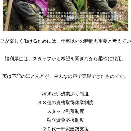
フが楽しく働けるためには
、
仕事以外の時間も重要と考えてい
福利厚生は
、
スタッフ
から希望を聞きながら
柔軟に
採用。
実は下記のほとんどが、みんなの声で実現できたものです。
稼ぎたい残業あり制度
３８種の資格取得休業制度
スタッフ割引制度
独立資金応援制度
２０代一軒家建築支援