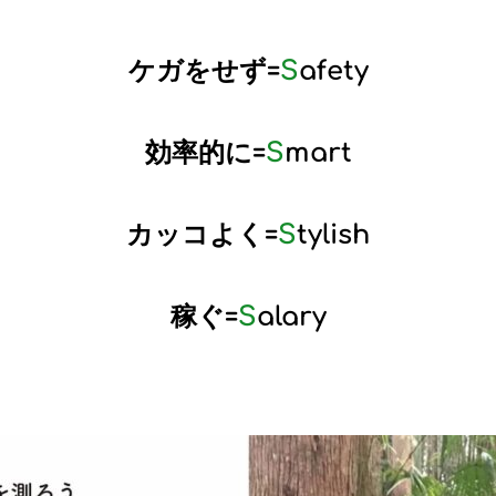
ケガをせず=
S
afety
効率的に=
S
mart
カッコよく=
S
tylish
稼ぐ=
S
alary